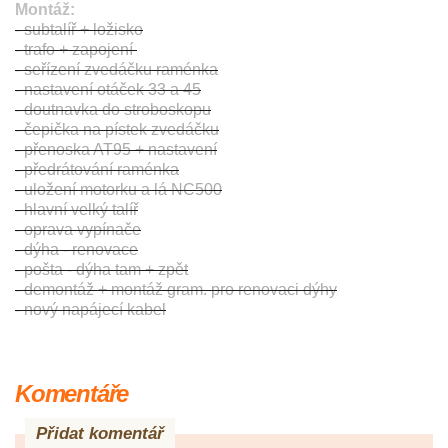
Montáž:
- subtalíř + ložisko
- trafo + zapojení
- seřízení zvedáčku raménka
- nastavení otáček 33 a 45
- doutnavka do stroboskopu
- čepička na pístek zvedáčku
- přenoska AT95 + nastavení
- předrátování raménka
- uložení motorku a lá NC500
- hlavní velký talíř
- oprava vypínače
- dýha - renovace
- pošta - dýha tam + zpět
- demontáž + montáž gram. pro renovaci dýhy
- nový napájecí kabel
Komentáře
Přidat komentář