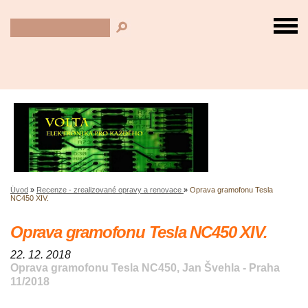
Úvod
»
Recenze - zrealizované opravy a renovace
»
Oprava gramofonu Tesla
NC450 XIV.
Oprava gramofonu Tesla NC450 XIV.
22. 12. 2018
Oprava gramofonu Tesla NC450, Jan Švehla - Praha
11/2018