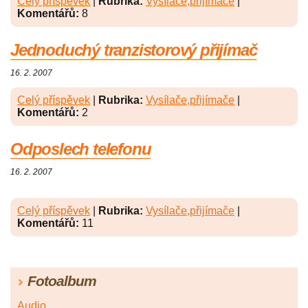
Celý příspěvek
|
Rubrika:
Vysílače,přijímače
|
Komentářů:
8
Jednoduchý tranzistorový přijímač
16. 2. 2007
Celý příspěvek
|
Rubrika:
Vysílače,přijímače
|
Komentářů:
2
Odposlech telefonu
16. 2. 2007
Celý příspěvek
|
Rubrika:
Vysílače,přijímače
|
Komentářů:
11
Fotoalbum
Audio