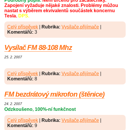
Podrobný popis.
Není určeno pro začátečníky.
Zapojení vyžaduje nějaké znalosti. Problémy můžou
nastat s výběrem ekvivalentů součástek koncernu
Tesla.
DPS.
Celý příspěvek
|
Rubrika:
Vysílače,přijímače
|
Komentářů:
3
Vysílač FM 88-108 Mhz
25. 2. 2007
Celý příspěvek
|
Rubrika:
Vysílače,přijímače
|
Komentářů:
8
FM bezdrátový mikrofon (štěnice)
24. 2. 2007
Odzkoušeno, 100%-ní funkčnost
Celý příspěvek
|
Rubrika:
Vysílače,přijímače
|
Komentářů:
9