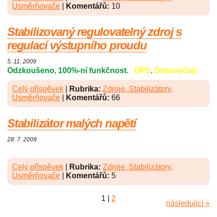
Usměrňovače
|
Komentářů:
10
Stabilizovaný regulovatelný zdroj s
regulací výstupního proudu
5. 11. 2009
Odzkoušeno, 100%-ní funkčnost.
DPS
.
Doporučuji.
Celý příspěvek
|
Rubrika:
Zdroje, Stabilizátory,
Usměrňovače
|
Komentářů:
66
Stabilizátor malých napětí
28. 7. 2009
Celý příspěvek
|
Rubrika:
Zdroje, Stabilizátory,
Usměrňovače
|
Komentářů:
5
1
|
2
následující »