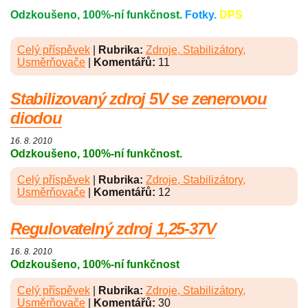
Odzkoušeno, 100%-ní funkčnost.
Fotky.
DPS
Celý příspěvek
|
Rubrika:
Zdroje, Stabilizátory,
Usměrňovače
|
Komentářů:
11
Stabilizovaný zdroj 5V se zenerovou
diodou
16. 8. 2010
Odzkoušeno, 100%-ní funkčnost.
Celý příspěvek
|
Rubrika:
Zdroje, Stabilizátory,
Usměrňovače
|
Komentářů:
12
Regulovatelný zdroj 1,25-37V
16. 8. 2010
Odzkoušeno, 100%-ní funkčnost
Celý příspěvek
|
Rubrika:
Zdroje, Stabilizátory,
Usměrňovače
|
Komentářů:
30