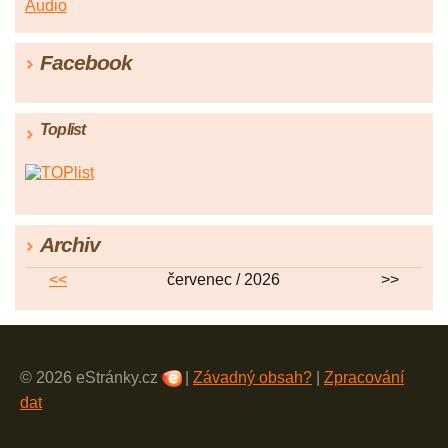
Audio
Facebook
Toplist
Archiv
<<
červenec / 2026
>>
© 2026 eStránky.cz
|
Závadný obsah?
|
Zpracování
dat